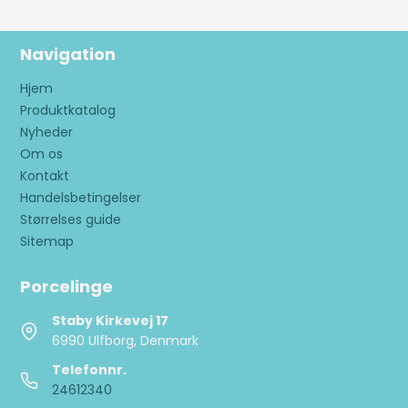
Navigation
Hjem
Produktkatalog
Nyheder
Om os
Kontakt
Handelsbetingelser
Størrelses guide
Sitemap
Porcelinge
Staby Kirkevej 17
6990 Ulfborg, Denmark
Telefonnr.
24612340