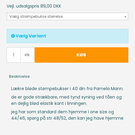
Vejl. udsalgspris 89,00 DKK
Vælg strømpebukse størrelse
Vælg Variant
KØB
stk.
Beskrivelse
Lækre bløde stømpebukser i 40 din fra Pamela Mann.
de er gode strækbare, med tynd syning ved tåen og
en dejlig blød elastik kant i linningen.
jeg har som standard dem hjemme i one size og
44/46, spørg på str 48/52, den kan jeg have hjemme