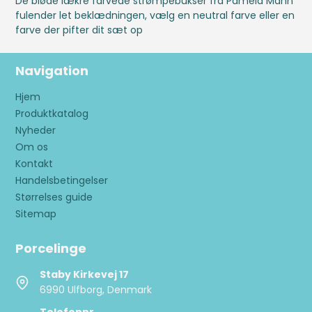
De bløde lækre farvede strømpebukser fra Pamela Mann
fulender let beklædningen, vælg en neutral farve eller en
farve der pifter dit sæt op
Navigation
Hjem
Produktkatalog
Nyheder
Om os
Kontakt
Handelsbetingelser
Størrelses guide
Sitemap
Porcelinge
Staby Kirkevej 17
6990 Ulfborg, Denmark